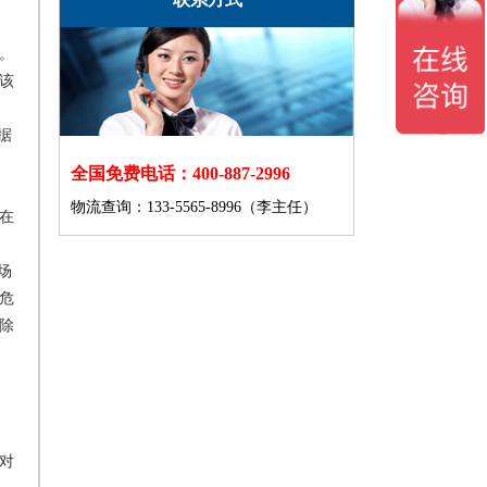
。
该
据
全国免费电话：400-887-2996
物流查询：133-5565-8996（李主任）
在
场
危
除
对