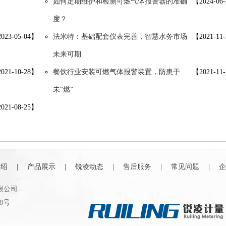
如何定期维护和检测可燃气体报警器的准确
【2024-06
度？
023-05-04】
法米特：基础配套仪表完善，智慧水务市场
【2021-11
未来可期
021-10-28】
餐饮行业安装可燃气体报警装置，防患于
【2021-11
未“燃”
021-08-25】
介绍
|
产品展示
|
锐凌动态
|
售后服务
|
常见问题
|
企
有限公司.
8号