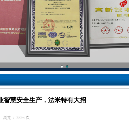
业智慧安全生产，法米特有大招
浏览： 2826 次