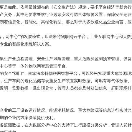
更是如此。依照最近颁布的《安全生产法》规定，要求平台经济等新兴行
产义务，其中还要求餐饮行业必须安装可燃气体报警装置，保障安全运营
朝着信息化、智能化、高端化转型。那么对于大多数危化品企业而言，应
台，两中心”的发展模式，即法米特物联网云平台，工业互联网中心和大数
专业的智能化系统解决方案。
集生产全流程管理、安全生产风险管理、重大危险源监测预警管理、设备
中心等于一体的物联网智慧管理平台。
的安全“阀门”，依靠法米特物联网智慧平台，可以轻松实现重大危险源现
，生产车间的危化品储存设施及生产装置实时数据、可燃有毒气体数据、
透明，监测数据一旦出现异常，管理人员都会及时获知信息，赶到现场排
企业的工厂设备运行情况、能源消耗情况、重大危险源等信息进行实时监
期的企业的方案决策提供便利。
备监测数据，在大数据分析中心的支持下进行建模分类分析，管理人员针