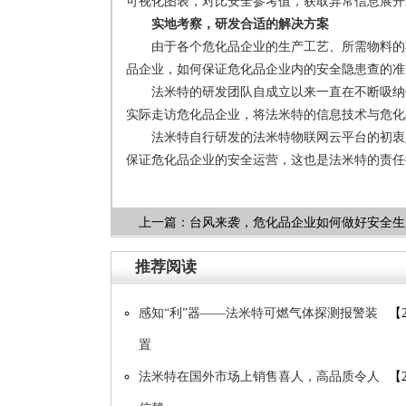
可视化图表，对比安全参考值，获取异常信息展开
实地考察，研发合适的解决方案
由于各个危化品企业的生产工艺、所需物料的
品企业，如何保证危化品企业内的安全隐患查的准
法米特的研发团队自成立以来一直在不断吸纳
实际走访危化品企业，将法米特的信息技术与危化
法米特自行研发的法米特物联网云平台的初衷
保证危化品企业的安全运营，这也是法米特的责任
上一篇：
台风来袭，危化品企业如何做好安全生
推荐阅读
感知“利”器——法米特可燃气体探测报警装
【2
置
法米特在国外市场上销售喜人，高品质令人
【2