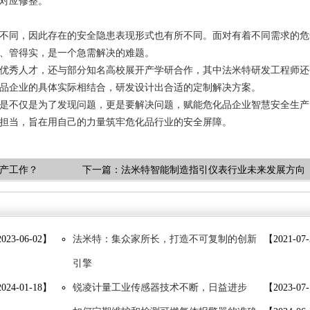
对应修整。
不同，因此存在的安全隐患表现形式也有所不同。面对有着不同需求的危
、管得实，是一个急需解决的难题。
优秀人才，还与部分知名高校展开产学研合作，其中法米特研发工程师还
品企业的具体实际相结合，研发设计出合适的定制解决方案。
是不仅是为了发现问题，更是要解决问题，赋能危化品企业智慧安全生产
担当，旨在用自己的力量筑牢危化品行业的安全屏障。
产工作？
下一篇：
法米特智能制造指引仪表行业未来发展方向
023-06-02】
法米特：集众家所长，打造不可复制的创新
【2021-07
引擎
024-01-18】
锐凌计量工业传感器技术不断，日益进步
【2023-07